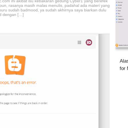
c.com ini akibat isu kebakaran gedung Cyber1 yang berefek
ih pun, rasanya masih malas menulis, padahal ada materi yang
uru sudah badmood, ya sudah akhirnya saya biarkan dulu
ted dengan […]
Ala
for