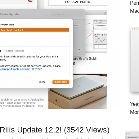
Pen
Ma
Yea
Mon
ilis Update 12.2! (3542 Views)