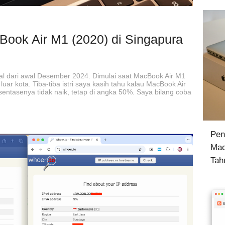
ook Air M1 (2020) di Singapura
l dari awal Desember 2024. Dimulai saat MacBook Air M1
 luar kota. Tiba-tiba istri saya kasih tahu kalau MacBook Air
sentasenya tidak naik, tetap di angka 50%. Saya bilang coba
Pen
Mac
Tah