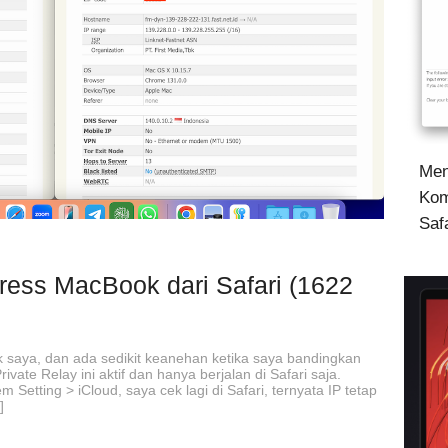
Men
Kom
Saf
ress MacBook dari Safari (1622
k saya, dan ada sedikit keanehan ketika saya bandingkan
ate Relay ini aktif dan hanya berjalan di Safari saja.
 Setting > iCloud, saya cek lagi di Safari, ternyata IP tetap
]