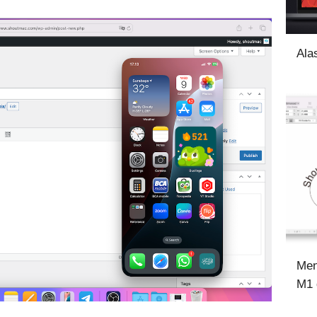
Ala
Men
M1 